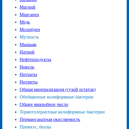
Магний
Марганец
Медь
Молибден
Мутность
Мышьяк
Натрий
Нефтепродукты
Никель
Нитраты
Нитриты
Общая минерализация (сухой остаток)
Обобщенные колиформные бактерии
Общее микробное число
Термотолерантные колиформные бактерии
Перманганатная окисляемость
Привкус, баллы