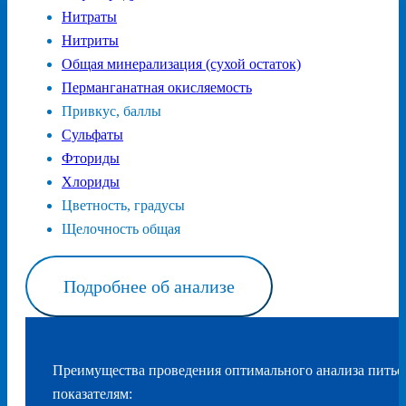
Нитраты
Нитриты
Общая минерализация (сухой остаток)
Перманганатная окисляемость
Привкус, баллы
Сульфаты
Фториды
Хлориды
Цветность, градусы
Щелочность общая
Подробнее об анализе
Преимущества проведения оптимального анализа питье
показателям: