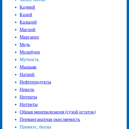
Кадмий
Калий
Кальций
Магний
Марганец
Медь
Молибден
Мутность
Мышьяк
Натрий
Нефтепродукты
Никель
Нитраты
Нитриты
Общая минерализация (сухой остаток)
Перманганатная окисляемость
Привкус, баллы