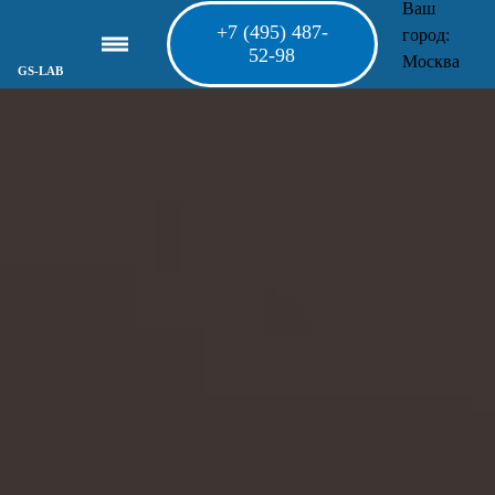
Ваш
+7 (495) 487-
город:
52-98
Москва
GS-LAB